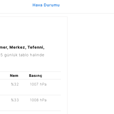
Hava Durumu
emer, Merkez, Tefenni,
15 günlük tablo halinde
Nem
Basınç
%32
1007 hPa
%33
1008 hPa