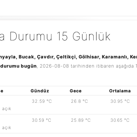
a Durumu 15 Günlük
ınyayla, Bucak, Çavdır, Çeltikçi, Gölhisar, Karamanlı, K
va durumu bugün
,
2026-08-08
tarihinden itibaren aşağıda 
se
Gündüz
Gece
Ortalama
32.59 °C
26.8 °C
30.95 °C
açık
30.59 °C
25.89 °C
30.65 °C
açık