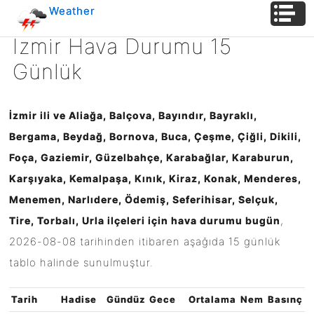
Weather
Hava
İzmir Hava Durumu 15
Durum
Günlük
İzmir ili ve Aliağa, Balçova, Bayındır, Bayraklı,
Bergama, Beydağ, Bornova, Buca, Çeşme, Çiğli, Dikili,
Foça, Gaziemir, Güzelbahçe, Karabağlar, Karaburun,
Karşıyaka, Kemalpaşa, Kınık, Kiraz, Konak, Menderes,
Menemen, Narlıdere, Ödemiş, Seferihisar, Selçuk,
,
Tire, Torbalı, Urla ilçeleri için hava durumu bugün
2026-08-08
tarihinden itibaren aşağıda 15 günlük
tablo halinde sunulmuştur.
Tarih
Hadise
Gündüz
Gece
Ortalama
Nem
Basınç