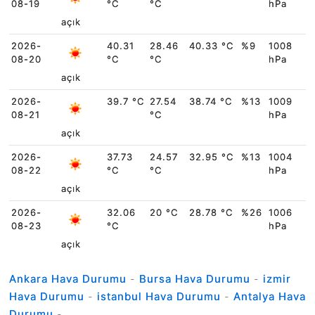
08-19
°C
°C
hPa
açık
2026-
40.31
28.46
40.33 °C
%9
1008
08-20
°C
°C
hPa
açık
2026-
39.7 °C
27.54
38.74 °C
%13
1009
08-21
°C
hPa
açık
2026-
37.73
24.57
32.95 °C
%13
1004
08-22
°C
°C
hPa
açık
2026-
32.06
20 °C
28.78 °C
%26
1006
08-23
°C
hPa
açık
Ankara Hava Durumu
-
Bursa Hava Durumu
-
izmir
Hava Durumu
-
istanbul Hava Durumu
-
Antalya Hava
Durumu
-