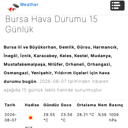
Weather
Hava
Bursa Hava Durumu 15
Durum
Günlük
Bursa ili ve Büyükorhan, Gemlik, Gürsu, Harmancık,
İnegöl, İznik, Karacabey, Keles, Kestel, Mudanya,
Mustafakemalpaşa, Nilüfer, Orhaneli, Orhangazi,
Osmangazi, Yenişehir, Yıldırım ilçeleri için hava
,
2026-08-07
tarihinden itibaren
durumu bugün
aşağıda 15 günlük tablo halinde sunulmuştur.
Tarih
Hadise
Gündüz
Gece
Ortalama
Nem
Basınç
2026-
29.55
23.56
28.21 °C
%39
1009
08-07
°C
°C
hPa
açık