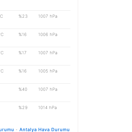
°C
%23
1007 hPa
°C
%16
1006 hPa
°C
%17
1007 hPa
°C
%16
1005 hPa
%40
1007 hPa
C
%29
1014 hPa
Durumu
-
Antalya Hava Durumu