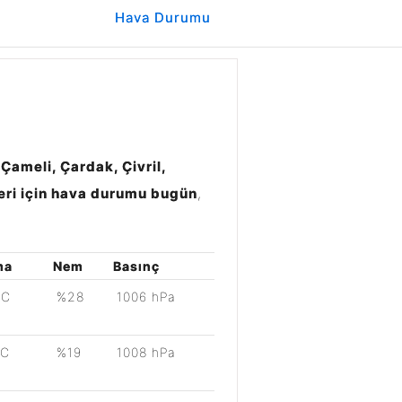
Hava Durumu
 Çameli, Çardak, Çivril,
leri için hava durumu bugün
,
ma
Nem
Basınç
°C
%28
1006 hPa
°C
%19
1008 hPa