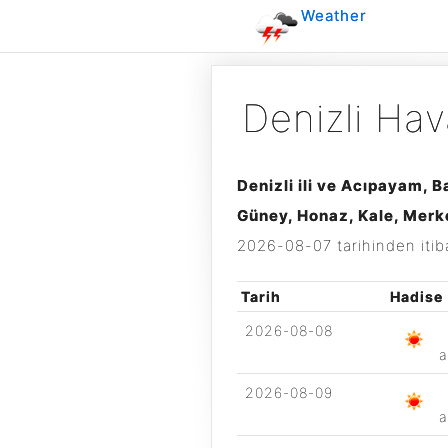
Weather
Denizli Ha
Denizli ili ve Acıpayam, B
Güney, Honaz, Kale, Merk
2026-08-07
tarihinden iti
Tarih
Hadise
2026-08-08
a
2026-08-09
a