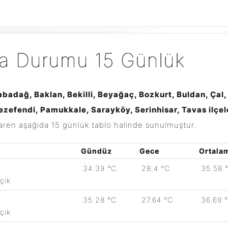
va Durumu 15 Günlük
abadağ, Baklan, Bekilli, Beyağaç, Bozkurt, Buldan, Çal,
ezefendi, Pamukkale, Sarayköy, Serinhisar, Tavas ilçe
baren aşağıda 15 günlük tablo halinde sunulmuştur.
Gündüz
Gece
Ortala
34.39 °C
28.4 °C
35.58 
çık
35.28 °C
27.64 °C
36.69 
çık