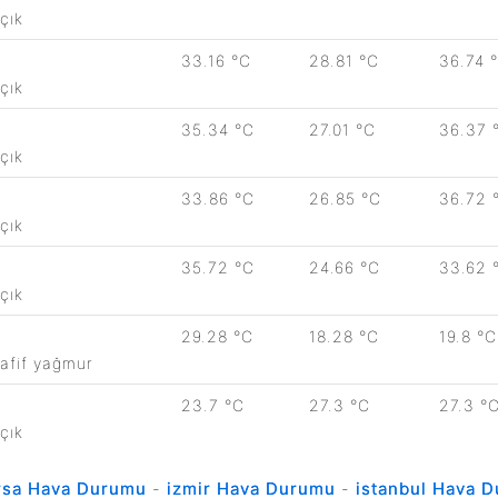
çık
33.16 °C
28.81 °C
36.74 
çık
35.34 °C
27.01 °C
36.37 
çık
33.86 °C
26.85 °C
36.72 
çık
35.72 °C
24.66 °C
33.62 
çık
29.28 °C
18.28 °C
19.8 °C
afif yağmur
23.7 °C
27.3 °C
27.3 °
çık
rsa Hava Durumu
-
izmir Hava Durumu
-
istanbul Hava 